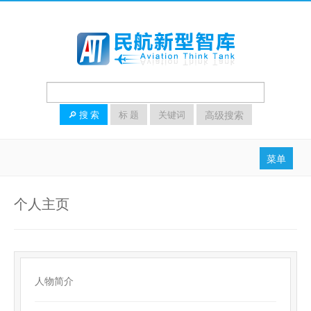
高级搜索
🔎 搜 索
标 题
关键词
菜单
首页
个人主页
热点动态
高层声音
研究导航
人物简介
知识服务